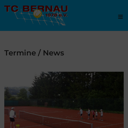
Skip
to
M
content
Termine / News