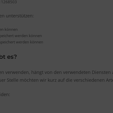
311268503
en unterstützen:
ten können
speichert werden können
speichert werden können
bt es?
len verwenden, hängt von den verwendeten Diensten 
eser Stelle möchten wir kurz auf die verschiedenen A
iden: